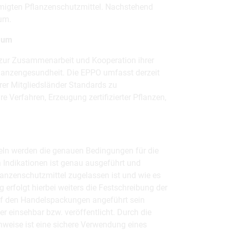
ehmigten Pflanzenschutzmittel. Nachstehend
um.
raum
on zur Zusammenarbeit und Kooperation ihrer
flanzengesundheit. Die EPPO umfasst derzeit
rer Mitgliedsländer Standards zu
Verfahren, Erzeugung zertifizierter Pflanzen,
ln werden die genauen Bedingungen für die
 Indikationen ist genau ausgeführt und
anzenschutzmittel zugelassen ist und wie es
folgt hierbei weiters die Festschreibung der
uf den Handelspackungen angeführt sein
r einsehbar bzw. veröffentlicht. Durch die
weise ist eine sichere Verwendung eines