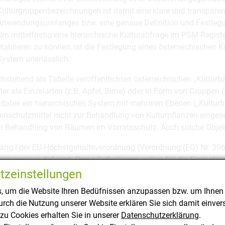
Kulturgruppenbezeichnungen ist damit eine klare und transpare
Anwendungsumfanges bzw. eine genaue Definition und Festlegun
Um mittelfristig eine hierarchische Kulturabfrage im PSM-Registe
etablieren zu können, ist die Festlegung eines österreichische
System unerlässlich.
hstehend als Tabelle veröffentlichten österreichischen „Kulturba
er als Einzelarten (z.B. Apfel, Birne) oder in Form von Gruppen 
 dabei ein hierarchisches System mit mehreren Ebenen („Kulturb
enschutzmittel nicht zur Behandlung von Kulturpflanzen einge
ur Behandlung von Räumen im Vorratsschutz. Auch solche Objekt
ang I der EU-Höchstgehaltsverordnung (Verordnung (EG) Nr. 39
nisgruppen definiert. Diese Definitionen gelten für die Festset
ung nunmehr geltenden Kulturgruppen und die Erzeugnisgruppe
tzeinstellungen
05 weisen sehr viele Übereinstimmungen auf. In Einzelfällen, 
, um die Website Ihren Bedüfnissen anzupassen bzw. um Ihnen 
numfang gegeben ist, werden im Rahmen der Zulassung die Ein
rch die Nutzung unserer Website erklären Sie sich damit einver
ränkung des Indikationsumfanges (Textfeld „Kultur/Objekt Eins
zu Cookies erhalten Sie in unserer
Datenschutzerklärung
.
rgaben der Verordnung (EG) Nr. 396/2005 entsprochen.