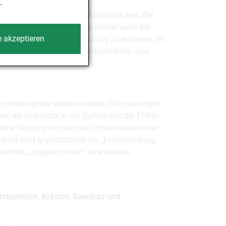
.
achung und vermeidet Indikationslücken. Bei
oll, neben den Einzelarten immer auch die
e akzeptieren
Kulturarten in einer Zulassung zu erfassen. Im
apolation auf Basis der Wirksamkeits- und
mittelregister werden weitere Präzisierungen
 die sich nicht in die Systematik der EPPO-
hiedene Nutzungsformen und Erntestadien einer
tfelder sind grundsätzlich als „Einschränkung
Textfeld „ausgenommen“ eine weitere
orstgehölze, Kräuter, Gewürze und