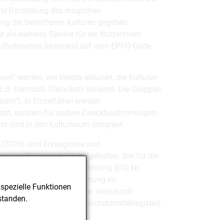
nte Darstellung des möglichen
g der betroffenen Kulturen gegeben.
r als weiteres Service für die NutzerInnen
n Kulturbaumes basierend auf dem EPPO-Code-
um“ werden, wie bereits erläutert, die Kulturen
(z.B. Kernobst, Steinobst) benannt. Die Gruppen
aum“). In Einzelfällen werden
setzt, sondern für andere Zweckbestimmungen,
e sind in den Kulturbaum integriert.
6/2005) sind Erzeugnisse und
zung von Rückstandshöchstgehalten. Die für die
n des Anhangs I der Verordnung (EG) Nr.
wo keine volle Übereinstimmung im
spezielle Funktionen
zelkulturen angeführt bzw. wird durch
standen.
chränkungen“ im Pflanzenschutzmittelregister)