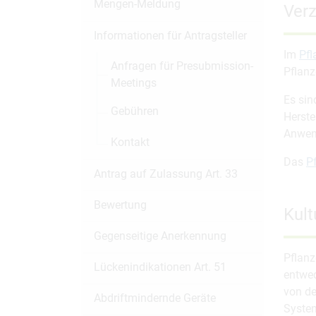
Mengen-Meldung
Verz
Informationen für Antragsteller
Im
Pfl
Anfragen für Presubmission-
Pflanz
Meetings
Es sin
Gebühren
Herste
Anwen
Kontakt
Das
P
Antrag auf Zulassung Art. 33
Bewertung
Kult
Gegenseitige Anerkennung
Pflanz
Lückenindikationen Art. 51
entwed
von d
Abdriftmindernde Geräte
System