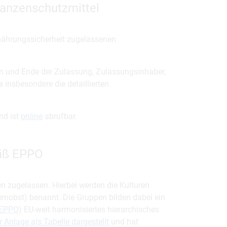
lanzenschutzmittel
nährungssicherheit zugelassenen
n und Ende der Zulassung, Zulassungsinhaber,
 insbesondere die detaillierten
nd ist
online
abrufbar.
mäß EPPO
en zugelassen. Hierbei werden die Kulturen
Kernobst) benannt. Die Gruppen bilden dabei ein
(EPPO)
EU-weit harmonisiertes hierarchisches
r Anlage als Tabelle dargestellt
und hat