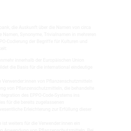
nbank, die Auskunft über die Namen von circa
che Namen, Synonyme, Trivialnamen in mehreren
-Codierung der Begriffe für Kulturen und
eit:
unmehr innerhalb der Europäischen Union
det die Basis für die international eindeutige
 Verwender:innen von Pflanzenschutzmitteln
ng von Pflanzenschutzmitteln, die behandelte
Integration des EPPO-Code-Systems ins
s für die bereits zugelassenen
wesentliche Erleichterung zur Erfüllung dieser
st weiters für die Verwender:innen ein
en Anwendung von Pflanzenschutzmitteln. Bei