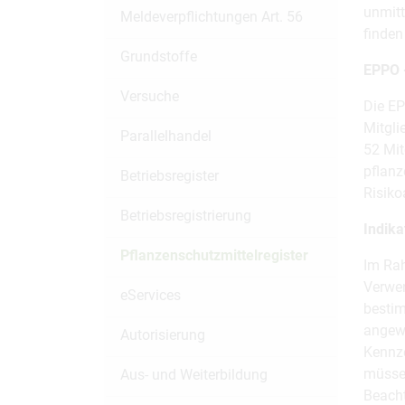
unmitt
Meldeverpflichtungen Art. 56
finden
Grundstoffe
EPPO 
Versuche
Die EP
Mitgli
Parallelhandel
52 Mit
pflanz
Betriebsregister
Risik
Betriebsregistrierung
Indika
Pflanzenschutzmittelregister
Im Ra
Verwen
eServices
bestim
angewe
Autorisierung
Kennze
müssen
Aus- und Weiterbildung
Beacht