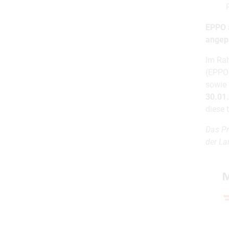
EPPO 
angep
Im Rah
(EPPO)
sowie 
30.01
diese 
Das Pr
der La