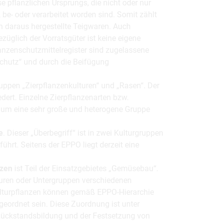
 pflanzlichen Ursprungs, die nicht oder nur
be- oder verarbeitet worden sind. Somit zählt
ch daraus hergestellte Teigwaren. Auch
üglich der Vorratsgüter ist keine eigene
anzenschutzmittelregister sind zugelassene
schutz“ und durch die Beifügung
gruppen „Zierpflanzenkulturen“ und „Rasen“. Der
edert. Einzelne Zierpflanzenarten bzw.
er um eine sehr große und heterogene Gruppe
e
. Dieser „Überbegriff“ ist in zwei Kulturgruppen
ührt. Seitens der EPPO liegt derzeit eine
nzen
ist Teil der Einsatzgebietes „Gemüsebau“.
turen oder Untergruppen verschiedenen
lturpflanzen können gemäß EPPO-Hierarchie
geordnet sein. Diese Zuordnung ist unter
Rückstandsbildung und der Festsetzung von