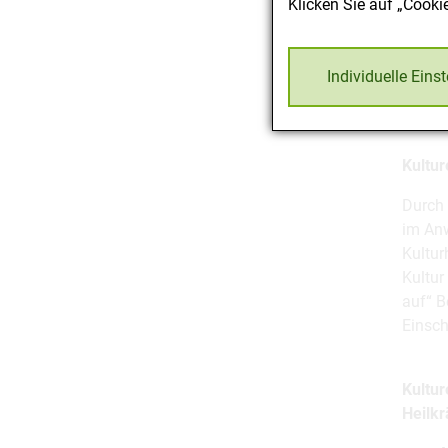
Klicken Sie auf „Cooki
Die Ne
Antrag
Individuelle Eins
zugeor
Zulass
Rückst
Kultu
Durch 
im Anw
Kultur
Kultur
auf“ B
Einsch
Kultur
Heilkr