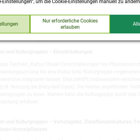
e-Einstellungen“, um die Cookie-Einstellungen manuell zu ändern
nnung von Kulturgruppen statt Einzelkulturen dient der Vereinf
stellung im Rahmen von Zulassungsverfahren ist es daher sinnv
Nur erforderliche Cookies
tellungen
All
dneten Gruppen von Kulturen zu betrachten, um möglichst viele 
erlauben
ungsverfahren kann - sofern möglich - gegebenenfalls eine Extr
andsdaten durchgeführt.
ren und Kulturgruppen – Einschränkungen
das Textfeld „Kultur/Objekt Einschränkungen“ im Pflanzenschutz
endungsumfang für eine Kultur bzw. Kulturgruppe vorgenommen,
hierarchie integrieren lassen. Dies betrifft insbesondere versc
 (z.B. Nutzung als Baby-leaf-Salat). Die hierbei angeführten Tex
edingungen zu lesen. Weiters kann die Kulturgruppe durch das 
ränkung erfahren.
en und Kulturgruppen – Vorratsgüter, Zierpflanzenkulturen, F
äuter/Arzneipflanzen