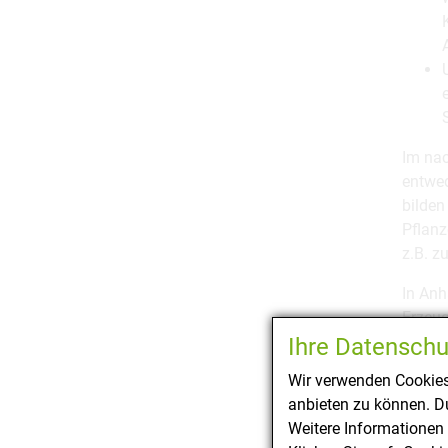
Im nac
entwed
bilden
Pflanz
z.B. z
In Anh
Erzeug
Zulass
Ihre Datenschu
396/20
Wir verwenden Cookies
Gruppe
anbieten zu können. Du
Einsch
Weitere Informationen 
den Vo