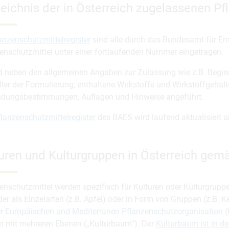
eichnis der in Österreich zugelassenen Pf
anzenschutzmittelregister
sind alle durch das Bundesamt für Er
enschutzmittel unter einer fortlaufenden Nummer eingetragen.
d neben den allgemeinen Angaben zur Zulassung wie z.B. Begin
ller der Formulierung, enthaltene Wirkstoffe und Wirkstoffgehalte
dungsbestimmungen, Auflagen und Hinweise angeführt.
flanzenschutzmittelregister
des BAES wird laufend aktualisiert u
uren und Kulturgruppen in Österreich ge
enschutzmittel werden spezifisch für Kulturen oder Kulturgrupp
er als Einzelarten (z.B. Apfel) oder in Form von Gruppen (z.B. 
er
Europäischen und Mediterranen Pflanzenschutzorganisation 
 mit mehreren Ebenen („Kulturbaum“). Der
Kulturbaum ist in de