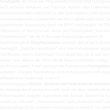
Vorratsgüter
im Sinne des Pflanzenschutzrechts sind Erzeugnisse
durch einfache Verfahren wie Trocknen, Mahlen oder Zerkleinern, 
beispielsweise Mehl oder Gries zu den Vorratsgütern, nicht jedo
zusammengesetzte Lebensmittel wie Müsli zählen nicht dazu. Bez
systematische Gruppierung durch die EPPO veröffentlich. Im Pfl
Indikationen im Vorratsschutz durch das Einsatzgebiet „Vorrats
„(Vorratsschutz)“ bei der Kultur oder Kulturgruppe ersichtlich.
Das Einsatzgebiet
Zierpflanzenbau
unterteilt sich in die Kultur
Überbegriff „Zierpflanzenkulturen“ ist in drei Kulturgruppen gegli
Zierpflanzen sind im Kulturbaum nicht angeführt, da es sich hi
handelt bzw. seitens der EPPO derzeit keine Systematik vorliegt.
Das Einsatzgebiet „Forst“ umfasst die Kulturgruppe
Forstgehölz
gegliedert. Einzelne Forstkulturen sind im Kulturbaum nicht angef
weitergehende Systematik nicht vor.
Die Kulturgruppe
Kräuter, Gewürze und Heilkräuter/Arzneipfla
Das Konzept des Kulturbaums sieht auch vor, dass einzelne Kul
übergeordneten Gruppen zugeordnet sein können. Bestimmte Ku
sowohl zu „Kräutern“, „Gewürzkräutern“ oder „Arzneipflanzen“ zu
Berücksichtigung der späteren Verwendung im Hinblick auf die 