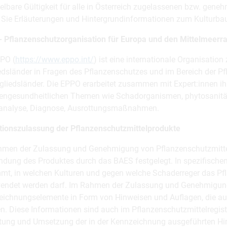
elbare Gültigkeit für alle in Österreich zugelassenen bzw. gen
 Sie Erläuterungen und Hintergrundinformationen zum Kulturba
- Pflanzenschutzorganisation für Europa und den Mittelmeer
PO (
https://www.eppo.int/
) ist eine internationale Organisati
edsländer in Fragen des Pflanzenschutzes und im Bereich der P
gliedsländer. Die EPPO erarbeitet zusammen mit Expert:innen ih
engesundheitlichen Themen wie Schadorganismen, phytosanitäre 
oanalyse, Diagnose, Ausrottungsmaßnahmen.
tionszulassung der Pflanzenschutzmittelprodukte
hmen der Zulassung und Genehmigung von Pflanzenschutzmitte
dung des Produktes durch das BAES festgelegt. In spezifischen
mt, in welchen Kulturen und gegen welche Schaderreger das Pfl
ndet werden darf. Im Rahmen der Zulassung und Genehmigung er
ichnungselemente in Form von Hinweisen und Auflagen, die a
. Diese Informationen sind auch im Pflanzenschutzmittelregiste
ung und Umsetzung der in der Kennzeichnung ausgeführten Hin