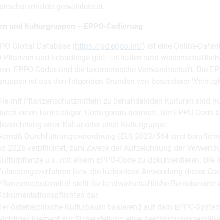
enschutzmittels gewährleistet.
ren und Kulturgruppen – EPPO-Codierung
PO Global Database (
https://gd.eppo.int/
) ist eine Online-Date
 Pflanzen und Schädlinge gibt. Enthalten sind wissenschaftli
en, EPPO-Codes und die taxonomische Verwandtschaft. Die EPPO
gruppen ist aus den folgenden Gründen von besonderer Wichtigk
Die mit Pflanzenschutzmitteln zu behandelnden Kulturen sind n
durch einen fünfstelligen Code genau definiert. Der EPPO-Code bil
Bezeichnung einer Kultur oder einer Kulturgruppe.
Gemäß Durchführungsverordnung (EU) 2023/564 sind berufliche
ab 2026 verpflichtet, zum Zweck der Aufzeichnung der Verwendu
Kulturpflanze u.a. mit einem EPPO-Code zu dokumentieren. Die 
Zulassungsverfahren bzw. die lückenlose Anwendung dieser Code
Pflanzenschutzmittel stellt für landwirtschaftliche Betriebe eine 
Dokumentationspflichten dar.
Der österreichische Kulturbaum basierend auf dem EPPO-System i
wichtiges Element zur Sicherstellung einer bestimmungsgemäß