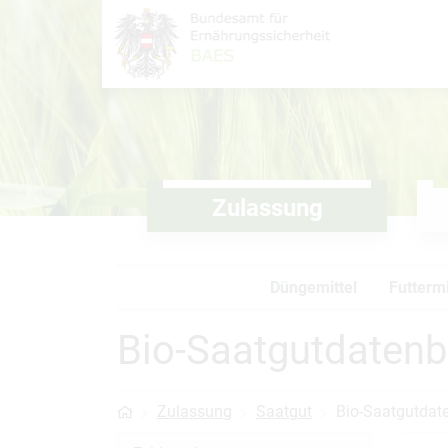
Inhalt (
Hauptnavigation (
Accesskey
0)
Accesskey
1)
Zulassung
Düngemittel
Futtermi
Bio-Saatgutdaten
Zulassung
Saatgut
Bio-Saatgutdat
Startseite