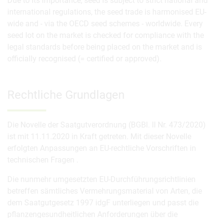
Due to its importance, seed is subject to strict national and
international regulations, the seed trade is harmonised EU-
wide and - via the OECD seed schemes - worldwide. Every
seed lot on the market is checked for compliance with the
legal standards before being placed on the market and is
officially recognised (= certified or approved).
Rechtliche Grundlagen
Die Novelle der Saatgutverordnung (BGBl. II Nr. 473/2020)
ist mit 11.11.2020 in Kraft getreten. Mit dieser Novelle
erfolgten Anpassungen an EU-rechtliche Vorschriften in
technischen Fragen .
Die nunmehr umgesetzten EU-Durchführungsrichtlinien
betreffen sämtliches Vermehrungsmaterial von Arten, die
dem Saatgutgesetz 1997 idgF unterliegen und passt die
pflanzengesundheitlichen Anforderungen über die