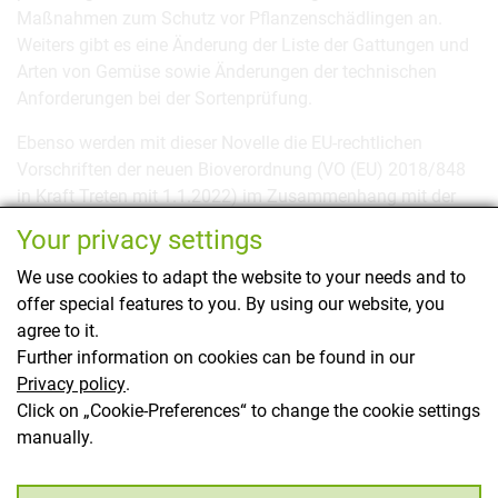
Maßnahmen zum Schutz vor Pflanzenschädlingen an.
Weiters gibt es eine Änderung der Liste der Gattungen und
Arten von Gemüse sowie Änderungen der technischen
Anforderungen bei der Sortenprüfung.
Ebenso werden mit dieser Novelle die EU-rechtlichen
Vorschriften der neuen Bioverordnung (VO (EU) 2018/848
in Kraft Treten mit 1.1.2022) im Zusammenhang mit der
ökologischen/biologischen Produktion und die
Your privacy settings
Kennzeichnung von ökologischen/biologischen
Erzeugnissen für das Inverkehrbringen von
We use cookies to adapt the website to your needs and to
Vermehrungsmaterial aus ökologischem/biologischem
offer special features to you. By using our website, you
heterogenem Material berücksichtigt.
agree to it.
Further information on cookies can be found in our
Änderung der Saatgutverordnung 2006 (RIS)
Privacy policy
.
Click on „Cookie-Preferences“ to change the cookie settings
manually.
This page has been translated using translation
software.